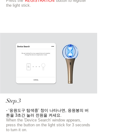
Press the
'REGISTRATION'
button to register
the light stick.
Step.3
- ‘응원도구 탐색중’ 창이 나타나면, 응원봉의 버
튼을 3초간 눌러 전원을 켜세요.
When the 'Device Search' window appears,
press the button on the light stick for 3 seconds
to turn it on.