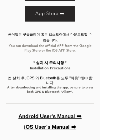
App Store ➡️
공식앱은 구글플레이 혹은 앱스토어에서 다운로드할 수
있습니다.
You can download the official APP from the Google
Play Store or the iOS APP Store.
* 설치 시 주의
사항 *
Installation Precautions
앱 설치 후, GPS 와 Bluetooth를 모두 "허용" 해야 합
니다.
After downloading and installing the app, be sure to press
both GPS
& Bluetooth "Allow".
Android User's Manual ➡️
iOS User's Manual
➡️