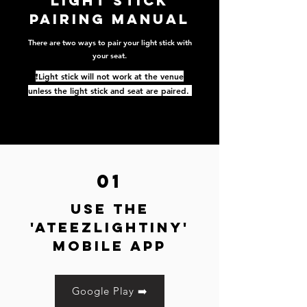
LIGHT STICK
PAIRING MANUAL
There are two ways to pair your light stick with
your seat.
❗️Light stick will not work at the venue
unless the light stick and seat are paired.
01
USE THE
'ATEEZLIGHTINY'
MOBILE APP
Google Play ➡️